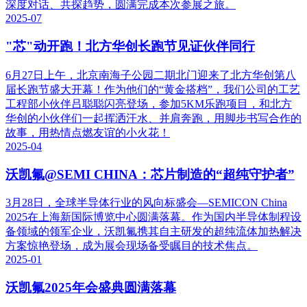
深度对话、共探趋势，圆满完成本次参展之旅。
2025-07
"芯"动开跑！北方华创长跑节见证伙伴同行
6月27日上午，北京南海子公园二期北门迎来了北方华创第八
届长跑节盛大开幕！作为他们的“黄金搭档”，我们公司的工艺
工程部小伙伴吕聪聪闪亮登场，参加5KM乐跑项目，和北方
华创的小伙伴们一起挥洒汗水、并肩奔跑，用脚步书写合作的
故事，用热情点燃友谊的小火花！
2025-04
沃凯氟@SEMI CHINA：芯片制造的“超纯守护者”
3月28日，全球半导体行业的风向标盛会—SEMICON China
2025在上海新国际博览中心圆满落幕。作为国内半导体制程设
备领域的领军企业，沃凯氟携其自主研发的超纯流体加热解决
方案惊艳登场，成为展会现场备受瞩目的技术焦点。
2025-01
沃凯氟2025年会盛典圆满落幕