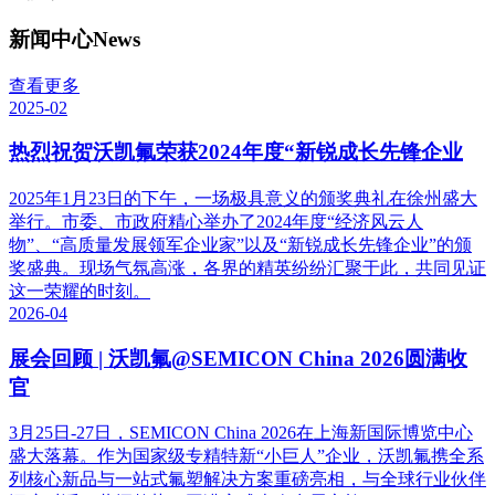
新闻中心
News
查看更多
2025-02
热烈祝贺沃凯氟荣获2024年度“新锐成长先锋企业
2025年1月23日的下午，一场极具意义的颁奖典礼在徐州盛大
举行。市委、市政府精心举办了2024年度“经济风云人
物”、“高质量发展领军企业家”以及“新锐成长先锋企业”的颁
奖盛典。现场气氛高涨，各界的精英纷纷汇聚于此，共同见证
这一荣耀的时刻。
2026-04
展会回顾 | 沃凯氟@SEMICON China 2026圆满收
官
3月25日-27日，SEMICON China 2026在上海新国际博览中心
盛大落幕。作为国家级专精特新“小巨人”企业，沃凯氟携全系
列核心新品与一站式氟塑解决方案重磅亮相，与全球行业伙伴