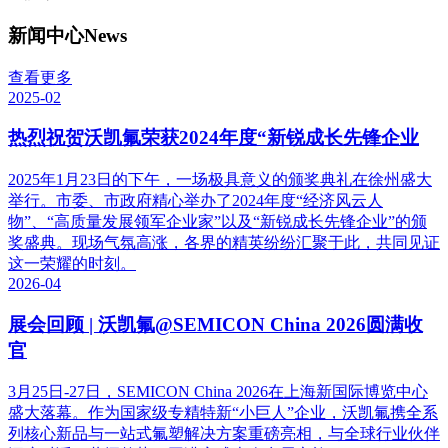
新闻中心
News
查看更多
2025-02
热烈祝贺沃凯氟荣获2024年度“新锐成长先锋企业
2025年1月23日的下午，一场极具意义的颁奖典礼在徐州盛大
举行。市委、市政府精心举办了2024年度“经济风云人
物”、“高质量发展领军企业家”以及“新锐成长先锋企业”的颁
奖盛典。现场气氛高涨，各界的精英纷纷汇聚于此，共同见证
这一荣耀的时刻。
2026-04
展会回顾 | 沃凯氟@SEMICON China 2026圆满收
官
3月25日-27日，SEMICON China 2026在上海新国际博览中心
盛大落幕。作为国家级专精特新“小巨人”企业，沃凯氟携全系
列核心新品与一站式氟塑解决方案重磅亮相，与全球行业伙伴