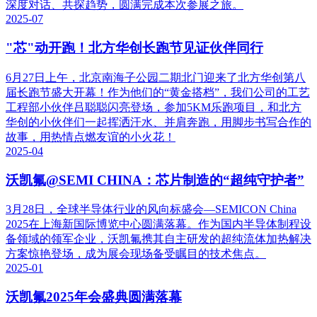
深度对话、共探趋势，圆满完成本次参展之旅。
2025-07
"芯"动开跑！北方华创长跑节见证伙伴同行
6月27日上午，北京南海子公园二期北门迎来了北方华创第八
届长跑节盛大开幕！作为他们的“黄金搭档”，我们公司的工艺
工程部小伙伴吕聪聪闪亮登场，参加5KM乐跑项目，和北方
华创的小伙伴们一起挥洒汗水、并肩奔跑，用脚步书写合作的
故事，用热情点燃友谊的小火花！
2025-04
沃凯氟@SEMI CHINA：芯片制造的“超纯守护者”
3月28日，全球半导体行业的风向标盛会—SEMICON China
2025在上海新国际博览中心圆满落幕。作为国内半导体制程设
备领域的领军企业，沃凯氟携其自主研发的超纯流体加热解决
方案惊艳登场，成为展会现场备受瞩目的技术焦点。
2025-01
沃凯氟2025年会盛典圆满落幕