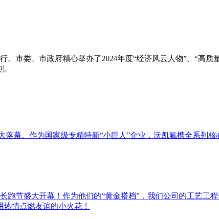
举行。市委、市政府精心举办了2024年度“经济风云人物”、“高
刻。
新国际博览中心盛大落幕。作为国家级专精特新“小巨人”企业，沃凯氟携
届长跑节盛大开幕！作为他们的“黄金搭档”，我们公司的工艺工
用热情点燃友谊的小火花！