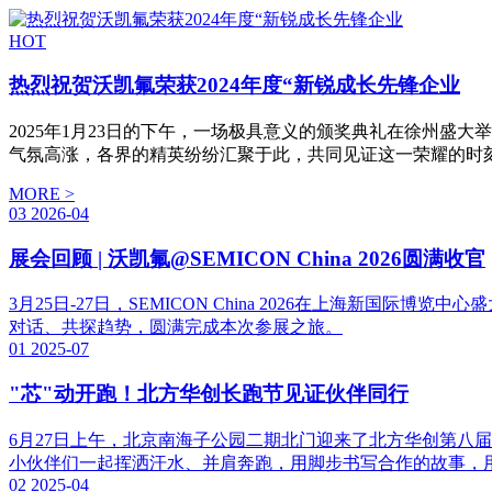
HOT
热烈祝贺沃凯氟荣获2024年度“新锐成长先锋企业
2025年1月23日的下午，一场极具意义的颁奖典礼在徐州盛大
气氛高涨，各界的精英纷纷汇聚于此，共同见证这一荣耀的时
MORE >
03
2026-04
展会回顾 | 沃凯氟@SEMICON China 2026圆满收官
3月25日-27日，SEMICON China 2026在上海
对话、共探趋势，圆满完成本次参展之旅。
01
2025-07
"芯"动开跑！北方华创长跑节见证伙伴同行
6月27日上午，北京南海子公园二期北门迎来了北方华创第八
小伙伴们一起挥洒汗水、并肩奔跑，用脚步书写合作的故事，
02
2025-04